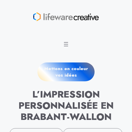
Aller
au
contenu
Mettons en couleur
vos idées
L’IMPRESSION
PERSONNALISÉE EN
BRABANT-WALLON