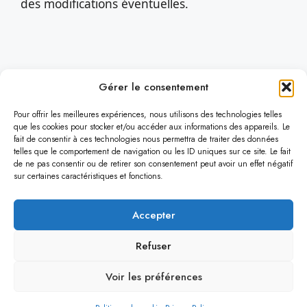
des modifications éventuelles.
Gérer le consentement
Découvrir Lifeware
Pour offrir les meilleures expériences, nous utilisons des technologies telles
que les cookies pour stocker et/ou accéder aux informations des appareils. Le
fait de consentir à ces technologies nous permettra de traiter des données
Nos réalisations
Facebook
Instagram
telles que le comportement de navigation ou les ID uniques sur ce site. Le fait
de ne pas consentir ou de retirer son consentement peut avoir un effet négatif
sur certaines caractéristiques et fonctions.
Politique de confidentialités
|
Mentions légales
|
Cookies
Accepter
© 2026 - Conçu avec ♥ par Florent Degives chez Lifeware
Refuser
srl
PRISM/lifeware creative est une identité commerciale
Voir les préférences
propulsée par la société Lifeware srl située à Tubize en
Brabant-Wallon